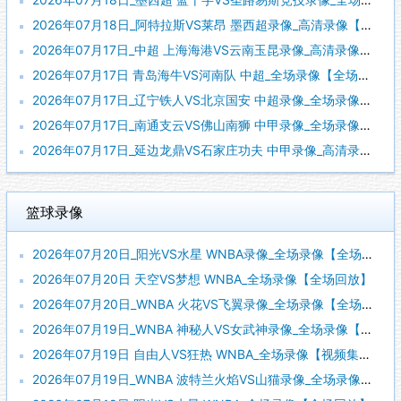
2026年07月18日_阿特拉斯VS莱昂 墨西超录像_高清录像【全场回放】
2026年07月17日_中超 上海海港VS云南玉昆录像_高清录像【全场回放】
2026年07月17日 青岛海牛VS河南队 中超_全场录像【全场回放】
2026年07月17日_辽宁铁人VS北京国安 中超录像_全场录像【视频集锦】
2026年07月17日_南通支云VS佛山南狮 中甲录像_全场录像【视频集锦】
2026年07月17日_延边龙鼎VS石家庄功夫 中甲录像_高清录像【全场回放】
篮球录像
2026年07月20日_阳光VS水星 WNBA录像_全场录像【全场回放】
2026年07月20日 天空VS梦想 WNBA_全场录像【全场回放】
2026年07月20日_WNBA 火花VS飞翼录像_全场录像【全场回放】
2026年07月19日_WNBA 神秘人VS女武神录像_全场录像【全场回放】
2026年07月19日 自由人VS狂热 WNBA_全场录像【视频集锦】
2026年07月19日_WNBA 波特兰火焰VS山猫录像_全场录像【视频集锦】