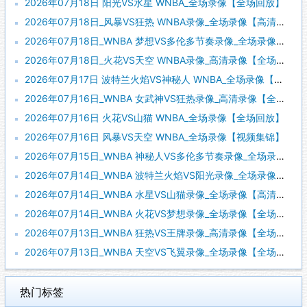
2026年07月18日 阳光VS水星 WNBA_全场录像【全场回放】
2026年07月18日_风暴VS狂热 WNBA录像_全场录像【高清回放】
2026年07月18日_WNBA 梦想VS多伦多节奏录像_全场录像【视频集锦】
2026年07月18日_火花VS天空 WNBA录像_高清录像【全场回放】
2026年07月17日 波特兰火焰VS神秘人 WNBA_全场录像【视频集锦】
2026年07月16日_WNBA 女武神VS狂热录像_高清录像【全场回放】
2026年07月16日 火花VS山猫 WNBA_全场录像【全场回放】
2026年07月16日 风暴VS天空 WNBA_全场录像【视频集锦】
2026年07月15日_WNBA 神秘人VS多伦多节奏录像_全场录像【视频集锦】
2026年07月14日_WNBA 波特兰火焰VS阳光录像_全场录像【高清回放】
2026年07月14日_WNBA 水星VS山猫录像_全场录像【高清回放】
2026年07月14日_WNBA 火花VS梦想录像_全场录像【全场回放】
2026年07月13日_WNBA 狂热VS王牌录像_高清录像【全场回放】
2026年07月13日_WNBA 天空VS飞翼录像_全场录像【全场回放】
热门标签