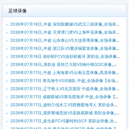
足球录像
2026年07月18日_中超 深圳新鹏城VS武汉三镇录像_全场录像【全场回放】
2026年07月18日_中超 天津津门虎VS上海申花录像_全场录像【全场回放】
2026年07月18日_中超 山东泰山VS大连英博录像_全场录像【视频集锦】
2026年07月18日_中超 浙江队VS重庆铜梁龙录像_全场录像【视频集锦】
2026年07月18日 洛杉矶FCVS洛杉矶银河 美职业_全场录像【视频集锦】
2026年07月18日_美职业 亚特兰大联VS纳什维尔SC录像_全场录像【视频集锦】
2026年07月17日_中超 上海海港VS云南玉昆录像_高清录像【全场回放】
2026年07月17日 青岛海牛VS河南队 中超_全场录像【全场回放】
2026年07月17日_辽宁铁人VS北京国安 中超录像_全场录像【视频集锦】
2026年07月17日 成都蓉城VS青岛西海岸 中超_全场录像【全场回放】
2026年07月17日_波特兰伐木工VS西雅图海湾人 美职业录像_高清录像【全场回放】
2026年07月17日_堪萨斯城竞技VS圣路易斯城 美职业录像_全场录像【全场回放】
2026年07月17日_多伦多FCVS蒙特利尔CF 美职业录像_全场录像【高清回放】
2026年07月14日_中超 青岛海牛VS浙江队录像_全场录像【视频集锦】