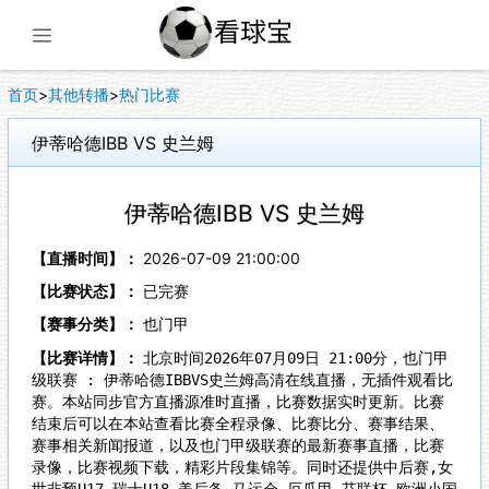
展开菜单
首页
>
其他转播
>
热门比赛
伊蒂哈德IBB VS 史兰姆
伊蒂哈德IBB VS 史兰姆
【直播时间】：
2026-07-09 21:00:00
【比赛状态】：
已完赛
【赛事分类】：
也门甲
【比赛详情】：
北京时间2026年07月09日 21:00分，也门甲
级联赛 : 伊蒂哈德IBBVS史兰姆高清在线直播，无插件观看比
赛。本站同步官方直播源准时直播，比赛数据实时更新。比赛
结束后可以在本站查看比赛全程录像、比赛比分、赛事结果、
赛事相关新闻报道，以及也门甲级联赛的最新赛事直播，比赛
录像，比赛视频下载，精彩片段集锦等。同时还提供中后赛,女
世非预U17,瑞士U18,美后备,马运会,厄瓜甲,芬联杯,欧洲小国