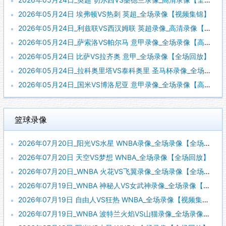
2026年05月24日 埃弗顿VS热刺 英超_全场录像【视频集锦】
2026年05月24日_利兹联VS西汉姆联 英超录像_高清录像【全场回放】
2026年05月24日_萨索洛VS帕尔马 意甲录像_全场录像【高清回放】
2026年05月24日 比萨VS拉齐奥 意甲_全场录像【全场回放】
2026年05月24日_拉科奥里塔VS泰科奥里 圣马杯录像_全场录像【视频集锦】
2026年05月24日_国米VS博洛尼亚 意甲录像_全场录像【高清回放】
篮球录像
2026年07月20日_阳光VS水星 WNBA录像_全场录像【全场回放】
2026年07月20日 天空VS梦想 WNBA_全场录像【全场回放】
2026年07月20日_WNBA 火花VS飞翼录像_全场录像【全场回放】
2026年07月19日_WNBA 神秘人VS女武神录像_全场录像【全场回放】
2026年07月19日 自由人VS狂热 WNBA_全场录像【视频集锦】
2026年07月19日_WNBA 波特兰火焰VS山猫录像_全场录像【视频集锦】