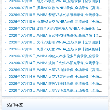
2026年07月18日 阳光VS水星 WNBA_全场录像【全场回放】
2026年07月18日_风暴VS狂热 WNBA录像_全场录像【高清回放】
2026年07月18日_WNBA 梦想VS多伦多节奏录像_全场录像【视频集锦】
2026年07月18日_火花VS天空 WNBA录像_高清录像【全场回放】
2026年07月17日 波特兰火焰VS神秘人 WNBA_全场录像【视频集锦】
2026年07月16日_WNBA 女武神VS狂热录像_高清录像【全场回放】
2026年07月16日 火花VS山猫 WNBA_全场录像【全场回放】
2026年07月16日 风暴VS天空 WNBA_全场录像【视频集锦】
2026年07月15日_WNBA 神秘人VS多伦多节奏录像_全场录像【视频集锦】
2026年07月14日_WNBA 波特兰火焰VS阳光录像_全场录像【高清回放】
2026年07月14日_WNBA 水星VS山猫录像_全场录像【高清回放】
2026年07月14日_WNBA 火花VS梦想录像_全场录像【全场回放】
2026年07月13日_WNBA 狂热VS王牌录像_高清录像【全场回放】
2026年07月13日_WNBA 天空VS飞翼录像_全场录像【全场回放】
热门标签