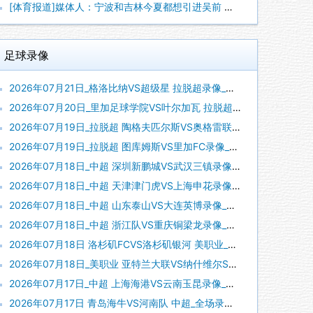
[体育报道]媒体人：宁波和吉林今夏都想引进吴前 不过后者更想
足球录像
2026年07月21日_格洛比纳VS超级星 拉脱超录像_全场录像【全场回放】
2026年07月20日_里加足球学院VS叶尔加瓦 拉脱超录像_全场录像【视频集锦】
2026年07月19日_拉脱超 陶格夫匹尔斯VS奥格雷联合录像_全场录像【全场回放】
2026年07月19日_拉脱超 图库姆斯VS里加FC录像_全场录像【高清回放】
2026年07月18日_中超 深圳新鹏城VS武汉三镇录像_全场录像【全场回放】
2026年07月18日_中超 天津津门虎VS上海申花录像_全场录像【全场回放】
2026年07月18日_中超 山东泰山VS大连英博录像_全场录像【视频集锦】
2026年07月18日_中超 浙江队VS重庆铜梁龙录像_全场录像【视频集锦】
2026年07月18日 洛杉矶FCVS洛杉矶银河 美职业_全场录像【视频集锦】
2026年07月18日_美职业 亚特兰大联VS纳什维尔SC录像_全场录像【视频集锦】
2026年07月17日_中超 上海海港VS云南玉昆录像_高清录像【全场回放】
2026年07月17日 青岛海牛VS河南队 中超_全场录像【全场回放】