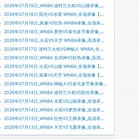
2026年07月19日_WNBA 波特兰火焰VS山猫录像_全场录像【视频集锦】
2026年07月18日 阳光VS水星 WNBA_全场录像【全场回放】
2026年07月18日_风暴VS狂热 WNBA录像_全场录像【高清回放】
2026年07月18日_WNBA 梦想VS多伦多节奏录像_全场录像【视频集锦】
2026年07月18日_火花VS天空 WNBA录像_高清录像【全场回放】
2026年07月17日 波特兰火焰VS神秘人 WNBA_全场录像【视频集锦】
2026年07月16日_WNBA 女武神VS狂热录像_高清录像【全场回放】
2026年07月16日 火花VS山猫 WNBA_全场录像【全场回放】
2026年07月16日 风暴VS天空 WNBA_全场录像【视频集锦】
2026年07月15日_WNBA 神秘人VS多伦多节奏录像_全场录像【视频集锦】
2026年07月14日_WNBA 波特兰火焰VS阳光录像_全场录像【高清回放】
2026年07月14日_WNBA 水星VS山猫录像_全场录像【高清回放】
2026年07月14日_WNBA 火花VS梦想录像_全场录像【全场回放】
2026年07月13日_WNBA 狂热VS王牌录像_高清录像【全场回放】
2026年07月13日_WNBA 天空VS飞翼录像_全场录像【全场回放】