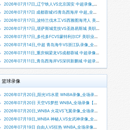
2026年07月17日_辽宁铁人VS北京国安 中超录像_全场录像【视频集锦】
2026年07月17日 成都蓉城VS青岛西海岸 中超_全场录像【全场回放】
2026年07月17日_波特兰伐木工VS西雅图海湾人 美职业录像_高清录像【全场回放】
2026年07月17日_堪萨斯城竞技VS圣路易斯城 美职业录像_全场录像【全场回放】
2026年07月17日_多伦多FCVS蒙特利尔CF 美职业录像_全场录像【高清回放】
2026年07月14日_中超 青岛海牛VS浙江队录像_全场录像【视频集锦】
2026年07月11日_重庆铜梁龙VS成都蓉城 中超录像_全场录像【视频集锦】
2026年07月11日_青岛西海岸VS深圳新鹏城 中超录像_高清录像【全场回放】
篮球录像
2026年07月20日_阳光VS水星 WNBA录像_全场录像【全场回放】
2026年07月20日 天空VS梦想 WNBA_全场录像【全场回放】
2026年07月20日_WNBA 火花VS飞翼录像_全场录像【全场回放】
2026年07月19日_WNBA 神秘人VS女武神录像_全场录像【全场回放】
2026年07月19日 自由人VS狂热 WNBA_全场录像【视频集锦】