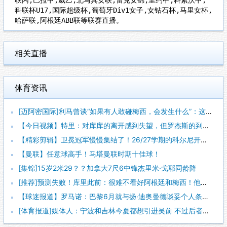
科联杯U17,国际超级杯,葡萄牙Div1女子,女钻石杯,马里女杯,
哈萨联,阿根廷ABB联等联赛直播。
相关直播
体育资讯
[迈阿密国际]利马曾谈“如果有人敢碰梅西，会发生什么”：这种
【今日视频】特里：对库库的离开感到失望，但罗杰斯的到来又让我
【精彩剪辑】卫冕冠军慢慢集结了！26/27学期的科尔尼开学了
【曼联】任意球高手！马塔曼联时期十佳球！
[集锦]15岁2米29？？加拿大7尺6中锋杰里米·戈耶同龄降
[推荐]预测失败！库里此前：很难不看好阿根廷和梅西！他们会成
【球迷报道】罗马诺：巴黎6月就与扬·迪奥曼德谈妥个人条款 俱
[体育报道]媒体人：宁波和吉林今夏都想引进吴前 不过后者更想