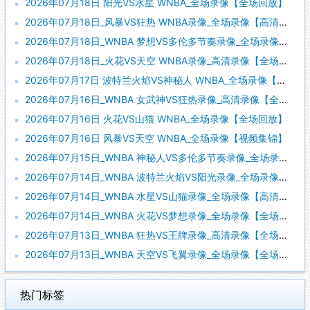
2026年07月18日 阳光VS水星 WNBA_全场录像【全场回放】
2026年07月18日_风暴VS狂热 WNBA录像_全场录像【高清回放】
2026年07月18日_WNBA 梦想VS多伦多节奏录像_全场录像【视频集锦】
2026年07月18日_火花VS天空 WNBA录像_高清录像【全场回放】
2026年07月17日 波特兰火焰VS神秘人 WNBA_全场录像【视频集锦】
2026年07月16日_WNBA 女武神VS狂热录像_高清录像【全场回放】
2026年07月16日 火花VS山猫 WNBA_全场录像【全场回放】
2026年07月16日 风暴VS天空 WNBA_全场录像【视频集锦】
2026年07月15日_WNBA 神秘人VS多伦多节奏录像_全场录像【视频集锦】
2026年07月14日_WNBA 波特兰火焰VS阳光录像_全场录像【高清回放】
2026年07月14日_WNBA 水星VS山猫录像_全场录像【高清回放】
2026年07月14日_WNBA 火花VS梦想录像_全场录像【全场回放】
2026年07月13日_WNBA 狂热VS王牌录像_高清录像【全场回放】
2026年07月13日_WNBA 天空VS飞翼录像_全场录像【全场回放】
热门标签