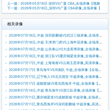
上一篇 : 2026年05月16日 深圳VS广厦 CBA_全场录像【视频
下一篇 : 2026年05月18日_深圳VS广厦 CBA录像_全场录像【
相关录像
2026年07月18日_中超 深圳新鹏城VS武汉三镇录像_全场录像【全场回放】
2026年07月18日_中超 天津津门虎VS上海申花录像_全场录像【全场回放】
2026年07月18日_中超 山东泰山VS大连英博录像_全场录像【视频集锦】
2026年07月18日_中超 浙江队VS重庆铜梁龙录像_全场录像【视频集锦】
2026年07月17日_中超 上海海港VS云南玉昆录像_高清录像【全场回放】
2026年07月17日 青岛海牛VS河南队 中超_全场录像【全场回放】
2026年07月17日_辽宁铁人VS北京国安 中超录像_全场录像【视频集锦】
2026年07月17日 成都蓉城VS青岛西海岸 中超_全场录像【全场回放】
2026年07月14日_中超 青岛海牛VS浙江队录像_全场录像【视频集锦】
2026年07月11日_重庆铜梁龙VS成都蓉城 中超录像_全场录像【视频集锦】
2026年07月11日_青岛西海岸VS深圳新鹏城 中超录像_高清录像【全场回放】