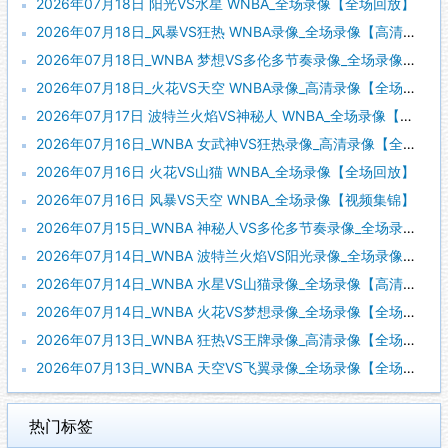
2026年07月18日 阳光VS水星 WNBA_全场录像【全场回放】
2026年07月18日_风暴VS狂热 WNBA录像_全场录像【高清回放】
2026年07月18日_WNBA 梦想VS多伦多节奏录像_全场录像【视频集锦】
2026年07月18日_火花VS天空 WNBA录像_高清录像【全场回放】
2026年07月17日 波特兰火焰VS神秘人 WNBA_全场录像【视频集锦】
2026年07月16日_WNBA 女武神VS狂热录像_高清录像【全场回放】
2026年07月16日 火花VS山猫 WNBA_全场录像【全场回放】
2026年07月16日 风暴VS天空 WNBA_全场录像【视频集锦】
2026年07月15日_WNBA 神秘人VS多伦多节奏录像_全场录像【视频集锦】
2026年07月14日_WNBA 波特兰火焰VS阳光录像_全场录像【高清回放】
2026年07月14日_WNBA 水星VS山猫录像_全场录像【高清回放】
2026年07月14日_WNBA 火花VS梦想录像_全场录像【全场回放】
2026年07月13日_WNBA 狂热VS王牌录像_高清录像【全场回放】
2026年07月13日_WNBA 天空VS飞翼录像_全场录像【全场回放】
热门标签