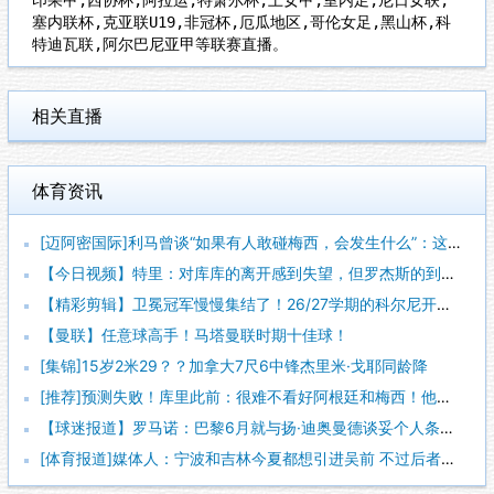
塞内联杯,克亚联U19,非冠杯,厄瓜地区,哥伦女足,黑山杯,科
特迪瓦联,阿尔巴尼亚甲等联赛直播。
相关直播
体育资讯
[迈阿密国际]利马曾谈“如果有人敢碰梅西，会发生什么”：这种
【今日视频】特里：对库库的离开感到失望，但罗杰斯的到来又让我
【精彩剪辑】卫冕冠军慢慢集结了！26/27学期的科尔尼开学了
【曼联】任意球高手！马塔曼联时期十佳球！
[集锦]15岁2米29？？加拿大7尺6中锋杰里米·戈耶同龄降
[推荐]预测失败！库里此前：很难不看好阿根廷和梅西！他们会成
【球迷报道】罗马诺：巴黎6月就与扬·迪奥曼德谈妥个人条款 俱
[体育报道]媒体人：宁波和吉林今夏都想引进吴前 不过后者更想