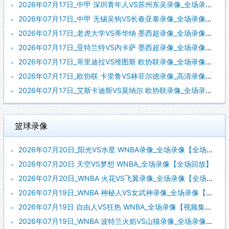
2026年07月17日_中甲 深圳青年人VS苏州东吴录像_全场录像【高清回放】
2026年07月17日_中甲 无锡吴钩VS长春亚泰录像_全场录像【视频集锦】
2026年07月17日_老虎大学VS蒂华纳 墨西超录像_全场录像【全场回放】
2026年07月17日_亚特兰特VS内卡萨 墨西超录像_全场录像【视频集锦】
2026年07月17日_哥里迪拉VS维图斯 欧协联录像_全场录像【高清回放】
2026年07月17日_欧协联 卡里鲁VS林菲尔德录像_高清录像【全场回放】
2026年07月17日_艾斯卡迪斯VS莫纳尔 欧协联录像_全场录像【高清回放】
篮球录像
2026年07月20日_阳光VS水星 WNBA录像_全场录像【全场回放】
2026年07月20日 天空VS梦想 WNBA_全场录像【全场回放】
2026年07月20日_WNBA 火花VS飞翼录像_全场录像【全场回放】
2026年07月19日_WNBA 神秘人VS女武神录像_全场录像【全场回放】
2026年07月19日 自由人VS狂热 WNBA_全场录像【视频集锦】
2026年07月19日_WNBA 波特兰火焰VS山猫录像_全场录像【视频集锦】