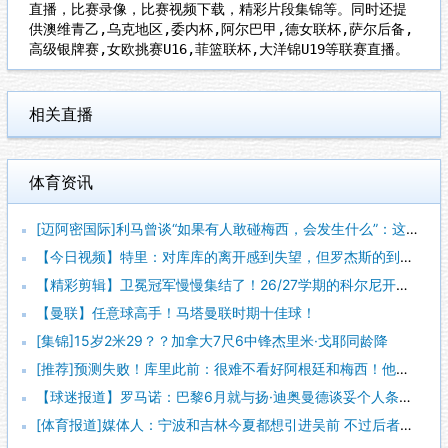
直播，比赛录像，比赛视频下载，精彩片段集锦等。同时还提
供澳维青乙,乌克地区,委内杯,阿尔巴甲,德女联杯,萨尔后备,
高级银牌赛,女欧挑赛U16,菲篮联杯,大洋锦U19等联赛直播。
相关直播
体育资讯
[迈阿密国际]利马曾谈“如果有人敢碰梅西，会发生什么”：这种
【今日视频】特里：对库库的离开感到失望，但罗杰斯的到来又让我
【精彩剪辑】卫冕冠军慢慢集结了！26/27学期的科尔尼开学了
【曼联】任意球高手！马塔曼联时期十佳球！
[集锦]15岁2米29？？加拿大7尺6中锋杰里米·戈耶同龄降
[推荐]预测失败！库里此前：很难不看好阿根廷和梅西！他们会成
【球迷报道】罗马诺：巴黎6月就与扬·迪奥曼德谈妥个人条款 俱
[体育报道]媒体人：宁波和吉林今夏都想引进吴前 不过后者更想