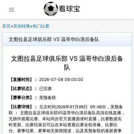
展开菜单
首页
>
其他转播
>
热门比赛
文图拉县足球俱乐部 VS 温哥华白浪后备队
文图拉县足球俱乐部 VS 温哥华白浪后备
队
【直播时间】：
2026-07-08 09:00:00
【比赛状态】：
已完赛
【赛事分类】：
美预备联
【比赛详情】：
北京时间2026年07月08日 09:00分，美预备
联 : 文图拉县足球俱乐部VS温哥华白浪后备队高清在线直播，
无插件观看比赛。本站同步官方直播源准时直播，比赛数据实
时更新。比赛结束后可以在本站查看比赛全程录像、比赛比
分、赛事结果、赛事相关新闻报道，以及美预备联的最新赛事