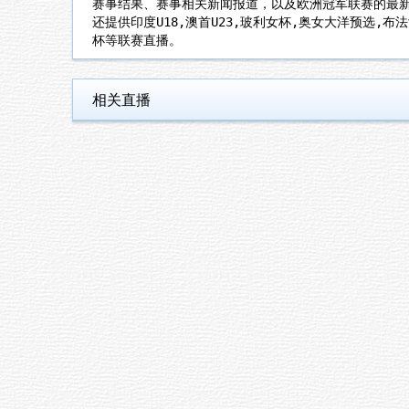
赛事结果、赛事相关新闻报道，以及欧洲冠军联赛的最
还提供印度U18,澳首U23,玻利女杯,奥女大洋预选,布法
杯等联赛直播。
相关直播