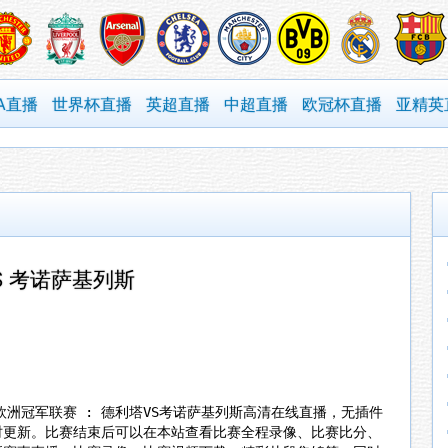
A直播
世界杯直播
英超直播
中超直播
欧冠杯直播
亚精英
S 考诺萨基列斯
0分，欧洲冠军联赛 : 德利塔VS考诺萨基列斯高清在线直播，无插件
时更新。比赛结束后可以在本站查看比赛全程录像、比赛比分、