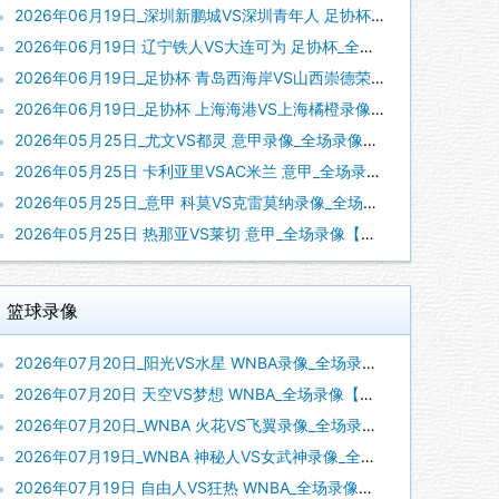
2026年06月19日_深圳新鹏城VS深圳青年人 足协杯录像_高清录像【全场回放】
2026年06月19日 辽宁铁人VS大连可为 足协杯_全场录像【视频集锦】
2026年06月19日_足协杯 青岛西海岸VS山西崇德荣海录像_高清录像【全场回放】
2026年06月19日_足协杯 上海海港VS上海橘橙录像_全场录像【高清回放】
2026年05月25日_尤文VS都灵 意甲录像_全场录像【视频集锦】
2026年05月25日 卡利亚里VSAC米兰 意甲_全场录像【视频集锦】
2026年05月25日_意甲 科莫VS克雷莫纳录像_全场录像【高清回放】
2026年05月25日 热那亚VS莱切 意甲_全场录像【视频集锦】
篮球录像
2026年07月20日_阳光VS水星 WNBA录像_全场录像【全场回放】
2026年07月20日 天空VS梦想 WNBA_全场录像【全场回放】
2026年07月20日_WNBA 火花VS飞翼录像_全场录像【全场回放】
2026年07月19日_WNBA 神秘人VS女武神录像_全场录像【全场回放】
2026年07月19日 自由人VS狂热 WNBA_全场录像【视频集锦】