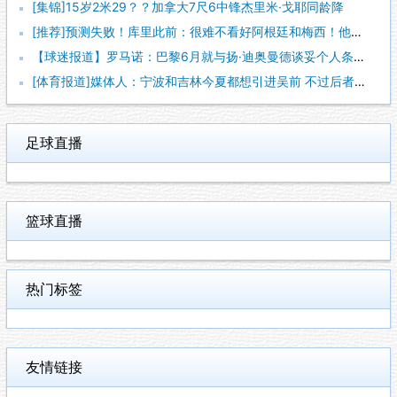
[集锦]15岁2米29？？加拿大7尺6中锋杰里米·戈耶同龄降
[推荐]预测失败！库里此前：很难不看好阿根廷和梅西！他们会成
【球迷报道】罗马诺：巴黎6月就与扬·迪奥曼德谈妥个人条款 俱
[体育报道]媒体人：宁波和吉林今夏都想引进吴前 不过后者更想
足球直播
篮球直播
热门标签
友情链接