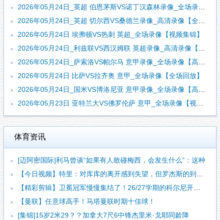
2026年05月24日_英超 伯恩茅斯VS诺丁汉森林录像_全场录像【视频集锦】
2026年05月24日_英超 切尔西VS桑德兰录像_高清录像【全场回放】
2026年05月24日 埃弗顿VS热刺 英超_全场录像【视频集锦】
2026年05月24日_利兹联VS西汉姆联 英超录像_高清录像【全场回放】
2026年05月24日_萨索洛VS帕尔马 意甲录像_全场录像【高清回放】
2026年05月24日 比萨VS拉齐奥 意甲_全场录像【全场回放】
2026年05月24日_国米VS博洛尼亚 意甲录像_全场录像【高清回放】
2026年05月23日 亚特兰大VS佛罗伦萨 意甲_全场录像【视频集锦】
体育资讯
[迈阿密国际]利马曾谈“如果有人敢碰梅西，会发生什么”：这种
【今日视频】特里：对库库的离开感到失望，但罗杰斯的到来又让我
【精彩剪辑】卫冕冠军慢慢集结了！26/27学期的科尔尼开学了
【曼联】任意球高手！马塔曼联时期十佳球！
[集锦]15岁2米29？？加拿大7尺6中锋杰里米·戈耶同龄降