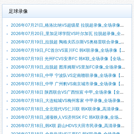
足球录像
2026年07月21日_格洛比纳VS超级星 拉脱超录像_全场录像【全场回放】
2026年07月20日_里加足球学院VS叶尔加瓦 拉脱超录像_全场录像【视频集锦】
2026年07月19日_拉脱超 陶格夫匹尔斯VS奥格雷联合录像_全场录像【全场回放】
2026年07月19日_FC首尔VS富川FC 韩K联录像_全场录像【视频集锦】
2026年07月19日 光州FCVS安养FC 韩K联_全场录像【全场回放】
2026年07月19日_拉脱超 图库姆斯VS里加FC录像_全场录像【高清回放】
2026年07月18日_中甲 宁波队VS定南赣联录像_全场录像【视频集锦】
2026年07月18日_中甲 广州豹VS南京城市录像_全场录像【视频集锦】
2026年07月18日 陕西联合VS广西恒宸 中甲_全场录像【全场回放】
2026年07月18日_大连鲲城VS梅州客家 中甲录像_全场录像【视频集锦】
2026年07月18日_全北现代VS仁川联 韩K联录像_高清录像【全场回放】
2026年07月18日_浦项铁人VS济州SK FC 韩K联录像_全场录像【高清回放】
2026年07月18日_韩K联 蔚山HDVS大田市民录像_高清录像【全场回放】
2026年07月18日_金泉尚武VS江原FC 韩K联录像_全场录像【全场回放】