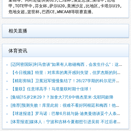
甲,TOTE甲中,芬女杯,萨尔U20,美洲沙足,比地区,卡塔尔U19,
危地女超,篮世杯,巴西CE,WNCAAB等联赛直播。
相关直播
体育资讯
[迈阿密国际]利马曾谈“如果有人敢碰梅西，会发生什么”：这种
【今日视频】特里：对库库的离开感到失望，但罗杰斯的到来又让我
【精彩剪辑】卫冕冠军慢慢集结了！26/27学期的科尔尼开学了
【曼联】任意球高手！马塔曼联时期十佳球！
[集锦]15岁2米29？？加拿大7尺6中锋杰里米·戈耶同龄降
[推荐]预测失败！库里此前：很难不看好阿根廷和梅西！他们会成
【球迷报道】罗马诺：巴黎6月就与扬·迪奥曼德谈妥个人条款 俱
[体育报道]媒体人：宁波和吉林今夏都想引进吴前 不过后者更想