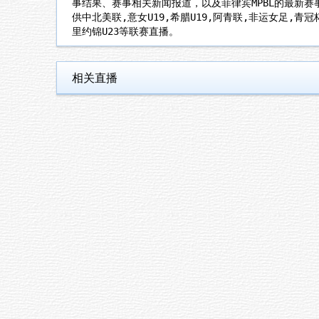
事结果、赛事相关新闻报道，以及菲律宾MPBL的最新
供中北美联,意女U19,希腊U19,阿青联,非运女足,青冠杯
里约锦U23等联赛直播。
相关直播