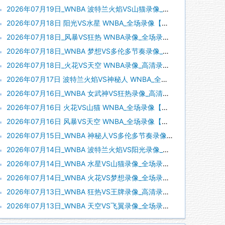
2026年07月19日_WNBA 波特兰火焰VS山猫录像_全场录像【视频集锦】
2026年07月18日 阳光VS水星 WNBA_全场录像【全场回放】
2026年07月18日_风暴VS狂热 WNBA录像_全场录像【高清回放】
2026年07月18日_WNBA 梦想VS多伦多节奏录像_全场录像【视频集锦】
2026年07月18日_火花VS天空 WNBA录像_高清录像【全场回放】
2026年07月17日 波特兰火焰VS神秘人 WNBA_全场录像【视频集锦】
2026年07月16日_WNBA 女武神VS狂热录像_高清录像【全场回放】
2026年07月16日 火花VS山猫 WNBA_全场录像【全场回放】
2026年07月16日 风暴VS天空 WNBA_全场录像【视频集锦】
2026年07月15日_WNBA 神秘人VS多伦多节奏录像_全场录像【视频集锦】
2026年07月14日_WNBA 波特兰火焰VS阳光录像_全场录像【高清回放】
2026年07月14日_WNBA 水星VS山猫录像_全场录像【高清回放】
2026年07月14日_WNBA 火花VS梦想录像_全场录像【全场回放】
2026年07月13日_WNBA 狂热VS王牌录像_高清录像【全场回放】
2026年07月13日_WNBA 天空VS飞翼录像_全场录像【全场回放】