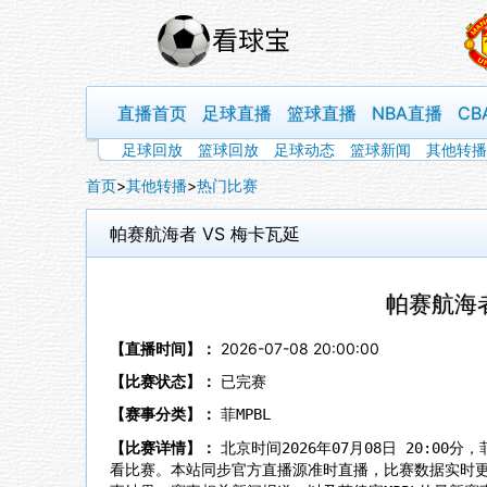
直播首页
足球直播
篮球直播
NBA直播
CB
足球回放
篮球回放
足球动态
篮球新闻
其他转播
首页
>
其他转播
>
热门比赛
帕赛航海者 VS 梅卡瓦延
帕赛航海者
【直播时间】：
2026-07-08 20:00:00
【比赛状态】：
已完赛
【赛事分类】：
菲MPBL
【比赛详情】：
北京时间2026年07月08日 20:00
看比赛。本站同步官方直播源准时直播，比赛数据实时