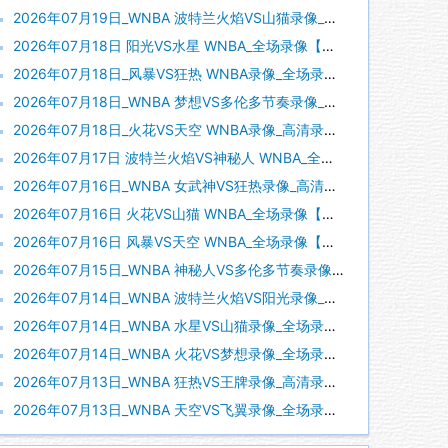
2026年07月19日_WNBA 波特兰火焰VS山猫录像_全场录像【视频集锦】
2026年07月18日 阳光VS水星 WNBA_全场录像【全场回放】
2026年07月18日_风暴VS狂热 WNBA录像_全场录像【高清回放】
2026年07月18日_WNBA 梦想VS多伦多节奏录像_全场录像【视频集锦】
2026年07月18日_火花VS天空 WNBA录像_高清录像【全场回放】
2026年07月17日 波特兰火焰VS神秘人 WNBA_全场录像【视频集锦】
2026年07月16日_WNBA 女武神VS狂热录像_高清录像【全场回放】
2026年07月16日 火花VS山猫 WNBA_全场录像【全场回放】
2026年07月16日 风暴VS天空 WNBA_全场录像【视频集锦】
2026年07月15日_WNBA 神秘人VS多伦多节奏录像_全场录像【视频集锦】
2026年07月14日_WNBA 波特兰火焰VS阳光录像_全场录像【高清回放】
2026年07月14日_WNBA 水星VS山猫录像_全场录像【高清回放】
2026年07月14日_WNBA 火花VS梦想录像_全场录像【全场回放】
2026年07月13日_WNBA 狂热VS王牌录像_高清录像【全场回放】
2026年07月13日_WNBA 天空VS飞翼录像_全场录像【全场回放】