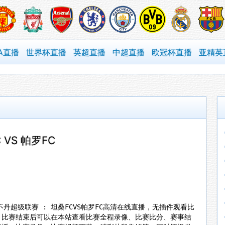
A直播
世界杯直播
英超直播
中超直播
欧冠杯直播
亚精英
 VS 帕罗FC
分，不丹超级联赛 : 坦桑FCVS帕罗FC高清在线直播，无插件观看比
。比赛结束后可以在本站查看比赛全程录像、比赛比分、赛事结