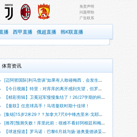
免责声明
问题帮助
广告联系
直播
西甲直播
俄超直播
韩K联直播
体育资讯
[迈阿密国际]利马曾谈“如果有人敢碰梅西，会发生什么”：这种
【今日视频】特里：对库库的离开感到失望，但罗杰斯的到来又让我
【精彩剪辑】卫冕冠军慢慢集结了！26/27学期的科尔尼开学了
【曼联】任意球高手！马塔曼联时期十佳球！
[集锦]15岁2米29？？加拿大7尺6中锋杰里米·戈耶同龄降
[推荐]预测失败！库里此前：很难不看好阿根廷和梅西！他们会成
【球迷报道】罗马诺：巴黎6月就与扬·迪奥曼德谈妥个人条款 俱