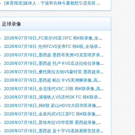
[体育报道]媒体人：宁波和吉林今夏都想引进吴前 不过后者更想
足球录像
2026年07月19日_FC首尔VS富川FC 韩K联录像_全场录像【视频集锦】
2026年07月19日 光州FCVS安养FC 韩K联_全场录像【全场回放】
2026年07月19日_墨西超 墨西哥美洲VS克雷塔罗录像_全场录像【高清回放】
2026年07月19日_墨西超 托卢卡VS瓜达拉哈拉录像_全场录像【高清回放】
2026年07月19日_桑托斯拉古纳VS蒙特雷 墨西超录像_高清录像【全场回放】
2026年07月19日_墨西超 帕丘卡VS美洲狮录像_高清录像【全场回放】
2026年07月18日_全北现代VS仁川联 韩K联录像_高清录像【全场回放】
2026年07月18日_浦项铁人VS济州SK FC 韩K联录像_全场录像【高清回放】
2026年07月18日_韩K联 蔚山HDVS大田市民录像_高清录像【全场回放】
2026年07月18日_金泉尚武VS江原FC 韩K联录像_全场录像【全场回放】
2026年07月18日_普埃布拉VS华雷斯 墨西超录像_高清录像【全场回放】
2026年07月18日_墨西超 蓝十字VS圣路易斯竞技录像_全场录像【高清回放】