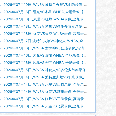
2026年07月19日_WNBA 波特兰火焰VS山猫录像_全场录像【视频集锦】
2026年07月18日 阳光VS水星 WNBA_全场录像【全场回放】
2026年07月18日_风暴VS狂热 WNBA录像_全场录像【高清回放】
2026年07月18日_WNBA 梦想VS多伦多节奏录像_全场录像【视频集锦】
2026年07月18日_火花VS天空 WNBA录像_高清录像【全场回放】
2026年07月17日 波特兰火焰VS神秘人 WNBA_全场录像【视频集锦】
2026年07月16日_WNBA 女武神VS狂热录像_高清录像【全场回放】
2026年07月16日 火花VS山猫 WNBA_全场录像【全场回放】
2026年07月16日 风暴VS天空 WNBA_全场录像【视频集锦】
2026年07月15日_WNBA 神秘人VS多伦多节奏录像_全场录像【视频集锦】
2026年07月14日_WNBA 波特兰火焰VS阳光录像_全场录像【高清回放】
2026年07月14日_WNBA 水星VS山猫录像_全场录像【高清回放】
2026年07月14日_WNBA 火花VS梦想录像_全场录像【全场回放】
2026年07月13日_WNBA 狂热VS王牌录像_高清录像【全场回放】
2026年07月13日_WNBA 天空VS飞翼录像_全场录像【全场回放】