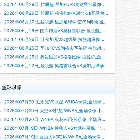
2026年06月29日_拉脱超 里加FCVS奥达里加录像_高清录像【全场回放】
2026年06月29日_拉脱超 格洛比纳VS叶尔加瓦录像_全场录像【视频集锦】
2026年06月27日_拉脱超 里加足球学院VS利耶帕亚录像_全场录像【视频集锦】
2026年06月26日 图库姆斯VS奥格雷联合 拉脱超_全场录像【全场回放】
2026年06月26日_叶尔加瓦VS超级星 拉脱超录像_高清录像【全场回放】
2026年06月25日_里加FCVS陶格夫匹尔斯 拉脱超录像_全场录像【高清回放】
2026年06月25日 奥达里加VS格洛比纳 拉脱超_全场录像【全场回放】
2026年06月22日_拉脱超 奥格雷联合VS里加足球学院录像_全场录像【视频集锦】
篮球录像
2026年07月20日_阳光VS水星 WNBA录像_全场录像【全场回放】
2026年07月20日 天空VS梦想 WNBA_全场录像【全场回放】
2026年07月20日_WNBA 火花VS飞翼录像_全场录像【全场回放】
2026年07月19日_WNBA 神秘人VS女武神录像_全场录像【全场回放】
2026年07月19日 自由人VS狂热 WNBA_全场录像【视频集锦】