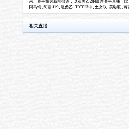
果、赛事相关新闻报道，以及美乙2的最新赛事直播，比
阿马锦,阿塞U19,坦桑乙,TOTE甲中,土女联,美独联,贾
相关直播