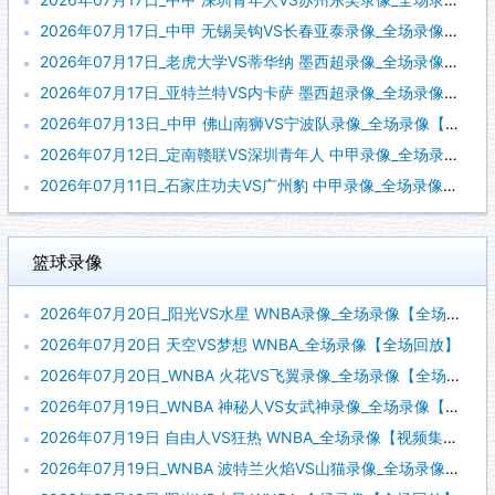
2026年07月17日_中甲 无锡吴钩VS长春亚泰录像_全场录像【视频集锦】
2026年07月17日_老虎大学VS蒂华纳 墨西超录像_全场录像【全场回放】
2026年07月17日_亚特兰特VS内卡萨 墨西超录像_全场录像【视频集锦】
2026年07月13日_中甲 佛山南狮VS宁波队录像_全场录像【高清回放】
2026年07月12日_定南赣联VS深圳青年人 中甲录像_全场录像【全场回放】
2026年07月11日_石家庄功夫VS广州豹 中甲录像_全场录像【高清回放】
篮球录像
2026年07月20日_阳光VS水星 WNBA录像_全场录像【全场回放】
2026年07月20日 天空VS梦想 WNBA_全场录像【全场回放】
2026年07月20日_WNBA 火花VS飞翼录像_全场录像【全场回放】
2026年07月19日_WNBA 神秘人VS女武神录像_全场录像【全场回放】
2026年07月19日 自由人VS狂热 WNBA_全场录像【视频集锦】
2026年07月19日_WNBA 波特兰火焰VS山猫录像_全场录像【视频集锦】