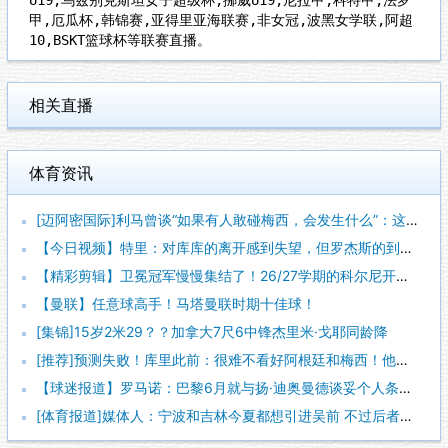
甲,厄瓜杯,韩锦赛,亚得里亚海联赛,非女冠,波黑女学联,阿超
10,BSKT篮球杯等联赛直播。
相关直播
体育资讯
[迈阿密国际]利马曾谈“如果有人敢碰梅西，会发生什么”：这种
【今日视频】特里：对库库的离开感到失望，但罗杰斯的到来又让我
【精彩剪辑】卫冕冠军慢慢集结了！26/27学期的科尔尼开学了
【曼联】任意球高手！马塔曼联时期十佳球！
[集锦]15岁2米29？？加拿大7尺6中锋杰里米·戈耶同龄降
[推荐]预测失败！库里此前：很难不看好阿根廷和梅西！他们会成
【球迷报道】罗马诺：巴黎6月就与扬·迪奥曼德谈妥个人条款 俱
[体育报道]媒体人：宁波和吉林今夏都想引进吴前 不过后者更想