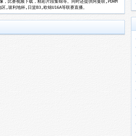
，比赛视频下载，精彩片段集锦等。同时还提供阿曼联,PDRM
区,玻利地杯,日篮B3,欧锦U16A等联赛直播。