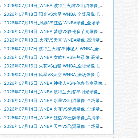
2026年07月19日_WNBA 波特兰火焰VS山猫录像_全场录像【视频集锦】
2026年07月18日 阳光VS水星 WNBA_全场录像【全场回放】
2026年07月18日_风暴VS狂热 WNBA录像_全场录像【高清回放】
2026年07月18日_WNBA 梦想VS多伦多节奏录像_全场录像【视频集锦】
2026年07月18日_火花VS天空 WNBA录像_高清录像【全场回放】
2026年07月17日 波特兰火焰VS神秘人 WNBA_全场录像【视频集锦】
2026年07月16日_WNBA 女武神VS狂热录像_高清录像【全场回放】
2026年07月16日 火花VS山猫 WNBA_全场录像【全场回放】
2026年07月16日 风暴VS天空 WNBA_全场录像【视频集锦】
2026年07月15日_WNBA 神秘人VS多伦多节奏录像_全场录像【视频集锦】
2026年07月14日_WNBA 波特兰火焰VS阳光录像_全场录像【高清回放】
2026年07月14日_WNBA 水星VS山猫录像_全场录像【高清回放】
2026年07月14日_WNBA 火花VS梦想录像_全场录像【全场回放】
2026年07月13日_WNBA 狂热VS王牌录像_高清录像【全场回放】
2026年07月13日_WNBA 天空VS飞翼录像_全场录像【全场回放】