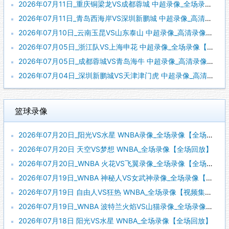
2026年07月11日_重庆铜梁龙VS成都蓉城 中超录像_全场录像【视频集锦】
2026年07月11日_青岛西海岸VS深圳新鹏城 中超录像_高清录像【全场回放】
2026年07月10日_云南玉昆VS山东泰山 中超录像_高清录像【全场回放】
2026年07月05日_浙江队VS上海申花 中超录像_全场录像【视频集锦】
2026年07月05日_成都蓉城VS青岛海牛 中超录像_高清录像【全场回放】
2026年07月04日_深圳新鹏城VS天津津门虎 中超录像_高清录像【全场回放】
篮球录像
2026年07月20日_阳光VS水星 WNBA录像_全场录像【全场回放】
2026年07月20日 天空VS梦想 WNBA_全场录像【全场回放】
2026年07月20日_WNBA 火花VS飞翼录像_全场录像【全场回放】
2026年07月19日_WNBA 神秘人VS女武神录像_全场录像【全场回放】
2026年07月19日 自由人VS狂热 WNBA_全场录像【视频集锦】
2026年07月19日_WNBA 波特兰火焰VS山猫录像_全场录像【视频集锦】
2026年07月18日 阳光VS水星 WNBA_全场录像【全场回放】