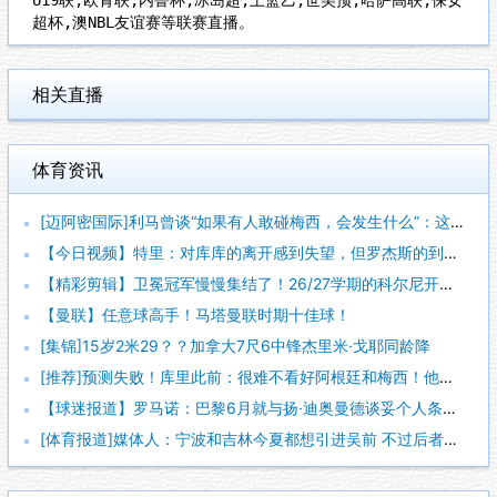
超杯,澳NBL友谊赛等联赛直播。
相关直播
体育资讯
[迈阿密国际]利马曾谈“如果有人敢碰梅西，会发生什么”：这种
【今日视频】特里：对库库的离开感到失望，但罗杰斯的到来又让我
【精彩剪辑】卫冕冠军慢慢集结了！26/27学期的科尔尼开学了
【曼联】任意球高手！马塔曼联时期十佳球！
[集锦]15岁2米29？？加拿大7尺6中锋杰里米·戈耶同龄降
[推荐]预测失败！库里此前：很难不看好阿根廷和梅西！他们会成
【球迷报道】罗马诺：巴黎6月就与扬·迪奥曼德谈妥个人条款 俱
[体育报道]媒体人：宁波和吉林今夏都想引进吴前 不过后者更想