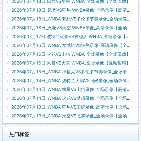
2026年07月18日 阳光VS水星 WNBA_全场录像【全场回放】
2026年07月18日_风暴VS狂热 WNBA录像_全场录像【高清回放】
2026年07月18日_WNBA 梦想VS多伦多节奏录像_全场录像【视频集锦】
2026年07月18日_火花VS天空 WNBA录像_高清录像【全场回放】
2026年07月17日 波特兰火焰VS神秘人 WNBA_全场录像【视频集锦】
2026年07月16日_WNBA 女武神VS狂热录像_高清录像【全场回放】
2026年07月16日 火花VS山猫 WNBA_全场录像【全场回放】
2026年07月16日 风暴VS天空 WNBA_全场录像【视频集锦】
2026年07月15日_WNBA 神秘人VS多伦多节奏录像_全场录像【视频集锦】
2026年07月14日_WNBA 波特兰火焰VS阳光录像_全场录像【高清回放】
2026年07月14日_WNBA 水星VS山猫录像_全场录像【高清回放】
2026年07月14日_WNBA 火花VS梦想录像_全场录像【全场回放】
2026年07月13日_WNBA 狂热VS王牌录像_高清录像【全场回放】
2026年07月13日_WNBA 天空VS飞翼录像_全场录像【全场回放】
热门标签