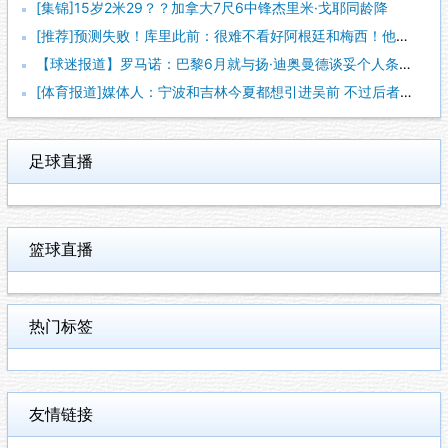
[集锦]15岁2米29？？加拿大7尺6中锋杰里米·戈耶同龄降
[推荐]预测失败！库里此前：很难不看好阿根廷和梅西！他们会成
【球迷报道】罗马诺：巴黎6月就与扬·迪奥曼德谈妥个人条款 俱
[体育报道]媒体人：宁波和吉林今夏都想引进吴前 不过后者更想
足球直播
篮球直播
热门标签
友情链接