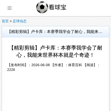
展开菜单
首页
>
足球动态
【精彩剪辑】卢卡库：本赛季我学会了耐心，我能来世界杯本就是个奇迹！
【精彩剪辑】卢卡库：本赛季我学会了耐
心，我能来世界杯本就是个奇迹！
【发布时间】：2026-06-08 【作者】：体育百科 【阅读】：
2226