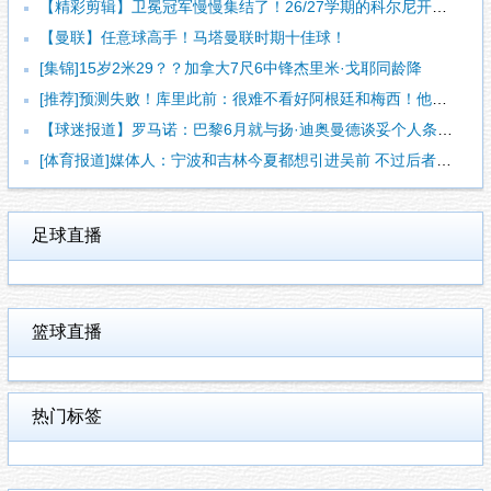
【精彩剪辑】卫冕冠军慢慢集结了！26/27学期的科尔尼开学了
【曼联】任意球高手！马塔曼联时期十佳球！
[集锦]15岁2米29？？加拿大7尺6中锋杰里米·戈耶同龄降
[推荐]预测失败！库里此前：很难不看好阿根廷和梅西！他们会成
【球迷报道】罗马诺：巴黎6月就与扬·迪奥曼德谈妥个人条款 俱
[体育报道]媒体人：宁波和吉林今夏都想引进吴前 不过后者更想
足球直播
篮球直播
热门标签