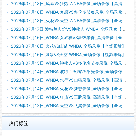
2026年07月18日_风暴VS狂热 WNBA录像_全场录像【高清回放】
2026年07月18日_WNBA 梦想VS多伦多节奏录像_全场录像【视频集锦】
2026年07月18日_火花VS天空 WNBA录像_高清录像【全场回放】
2026年07月17日 波特兰火焰VS神秘人 WNBA_全场录像【视频集锦】
2026年07月16日_WNBA 女武神VS狂热录像_高清录像【全场回放】
2026年07月16日 火花VS山猫 WNBA_全场录像【全场回放】
2026年07月16日 风暴VS天空 WNBA_全场录像【视频集锦】
2026年07月15日_WNBA 神秘人VS多伦多节奏录像_全场录像【视频集锦】
2026年07月14日_WNBA 波特兰火焰VS阳光录像_全场录像【高清回放】
2026年07月14日_WNBA 水星VS山猫录像_全场录像【高清回放】
2026年07月14日_WNBA 火花VS梦想录像_全场录像【全场回放】
2026年07月13日_WNBA 狂热VS王牌录像_高清录像【全场回放】
2026年07月13日_WNBA 天空VS飞翼录像_全场录像【全场回放】
热门标签