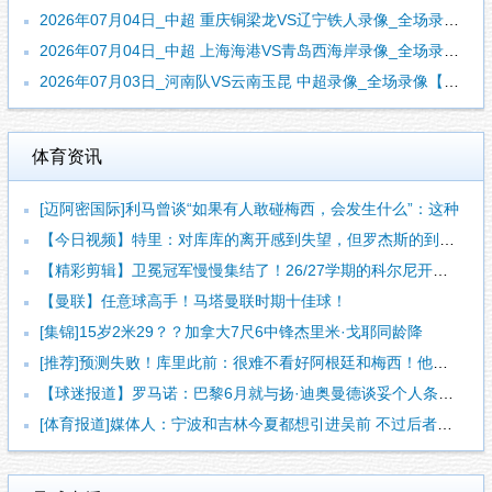
2026年07月04日_中超 重庆铜梁龙VS辽宁铁人录像_全场录像【高清回放】
2026年07月04日_中超 上海海港VS青岛西海岸录像_全场录像【全场回放】
2026年07月03日_河南队VS云南玉昆 中超录像_全场录像【视频集锦】
体育资讯
[迈阿密国际]利马曾谈“如果有人敢碰梅西，会发生什么”：这种
【今日视频】特里：对库库的离开感到失望，但罗杰斯的到来又让我
【精彩剪辑】卫冕冠军慢慢集结了！26/27学期的科尔尼开学了
【曼联】任意球高手！马塔曼联时期十佳球！
[集锦]15岁2米29？？加拿大7尺6中锋杰里米·戈耶同龄降
[推荐]预测失败！库里此前：很难不看好阿根廷和梅西！他们会成
【球迷报道】罗马诺：巴黎6月就与扬·迪奥曼德谈妥个人条款 俱
[体育报道]媒体人：宁波和吉林今夏都想引进吴前 不过后者更想