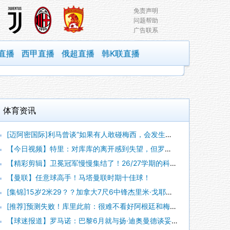
免责声明
问题帮助
广告联系
直播
西甲直播
俄超直播
韩K联直播
体育资讯
[迈阿密国际]利马曾谈“如果有人敢碰梅西，会发生什么”：这种
【今日视频】特里：对库库的离开感到失望，但罗杰斯的到来又让我
【精彩剪辑】卫冕冠军慢慢集结了！26/27学期的科尔尼开学了
【曼联】任意球高手！马塔曼联时期十佳球！
[集锦]15岁2米29？？加拿大7尺6中锋杰里米·戈耶同龄降
[推荐]预测失败！库里此前：很难不看好阿根廷和梅西！他们会成
【球迷报道】罗马诺：巴黎6月就与扬·迪奥曼德谈妥个人条款 俱