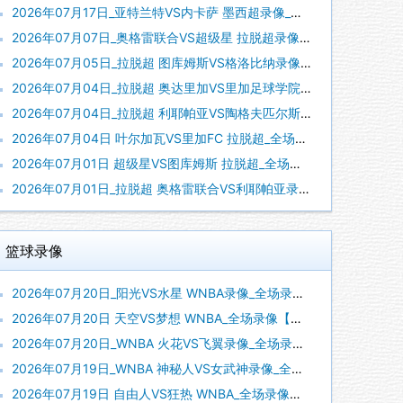
2026年07月17日_亚特兰特VS内卡萨 墨西超录像_全场录像【视频集锦】
2026年07月07日_奥格雷联合VS超级星 拉脱超录像_高清录像【全场回放】
2026年07月05日_拉脱超 图库姆斯VS格洛比纳录像_全场录像【全场回放】
2026年07月04日_拉脱超 奥达里加VS里加足球学院录像_全场录像【视频集锦】
2026年07月04日_拉脱超 利耶帕亚VS陶格夫匹尔斯录像_全场录像【全场回放】
2026年07月04日 叶尔加瓦VS里加FC 拉脱超_全场录像【全场回放】
2026年07月01日 超级星VS图库姆斯 拉脱超_全场录像【视频集锦】
2026年07月01日_拉脱超 奥格雷联合VS利耶帕亚录像_全场录像【高清回放】
篮球录像
2026年07月20日_阳光VS水星 WNBA录像_全场录像【全场回放】
2026年07月20日 天空VS梦想 WNBA_全场录像【全场回放】
2026年07月20日_WNBA 火花VS飞翼录像_全场录像【全场回放】
2026年07月19日_WNBA 神秘人VS女武神录像_全场录像【全场回放】
2026年07月19日 自由人VS狂热 WNBA_全场录像【视频集锦】