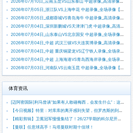
2026年07月10日_云南玉昆VS山东泰山 中超录像_高清录像【全场回放】
2026年07月05日_浙江队VS上海申花 中超录像_全场录像【视频集锦】
2026年07月05日_成都蓉城VS青岛海牛 中超录像_高清录像【全场回放】
2026年07月04日_深圳新鹏城VS天津津门虎 中超录像_高清录像【全场回放】
2026年07月04日_山东泰山VS北京国安 中超录像_全场录像【视频集锦】
2026年07月04日_中超 武汉三镇VS大连英博录像_高清录像【全场回放】
2026年07月04日_中超 重庆铜梁龙VS辽宁铁人录像_全场录像【高清回放】
2026年07月04日_中超 上海海港VS青岛西海岸录像_全场录像【全场回放】
2026年07月03日_河南队VS云南玉昆 中超录像_全场录像【视频集锦】
体育资讯
[迈阿密国际]利马曾谈“如果有人敢碰梅西，会发生什么”：这种
【今日视频】特里：对库库的离开感到失望，但罗杰斯的到来又让我
【精彩剪辑】卫冕冠军慢慢集结了！26/27学期的科尔尼开学了
【曼联】任意球高手！马塔曼联时期十佳球！