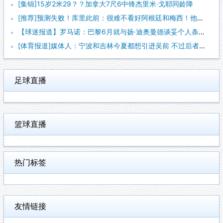
[集锦]15岁2米29？？加拿大7尺6中锋杰里米·戈耶同龄降
[推荐]预测失败！库里此前：很难不看好阿根廷和梅西！他们会成
【球迷报道】罗马诺：巴黎6月就与扬·迪奥曼德谈妥个人条款 俱
[体育报道]媒体人：宁波和吉林今夏都想引进吴前 不过后者更想
足球直播
篮球直播
热门标签
友情链接