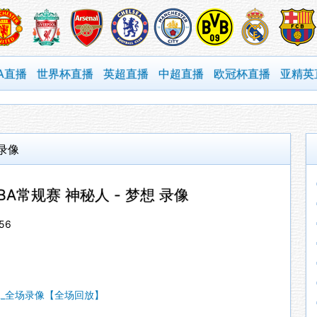
A直播
世界杯直播
英超直播
中超直播
欧冠杯直播
亚精英
 录像
NBA常规赛 神秘人 - 梦想 录像
56
录像_全场录像【全场回放】