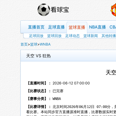
直播首页
足球直播
NBA直播
C
篮球直播
足球回放
篮球回放
足球动态
篮球新闻
其他转播
首页
>
篮球
>
WNBA
天空 VS 狂热
天空
【直播时间】：
2026-06-12 07:00:00
【比赛状态】：
已完赛
【赛事分类】：
WNBA
【比赛详情】：
北京时间2026年06月12日 07:0
看比赛。本站同步官方直播源准时直播，比赛数据实时